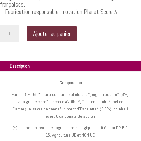
françaises.
– Fabrication responsable : notation Planet Score A
quantité
Ajouter au panier
de
Biscuits
Oignon
Piment
d'Espelette
Description
Composition
Farine BLÉ T65 *, huile de tournesol oléique*, oignon poudre* (8%),
vinaigre de cidre*, flocon d'AVOINE*, ŒUF en poudre*, sel de
Camargue, sucre de canne*, piment d'Espelette* (0,8%), poudre à
lever : bicarbonate de sodium
(*) = produits issus de l’agriculture biologique certifiés par FR-BIO-
15. Agriculture UE et NON UE.