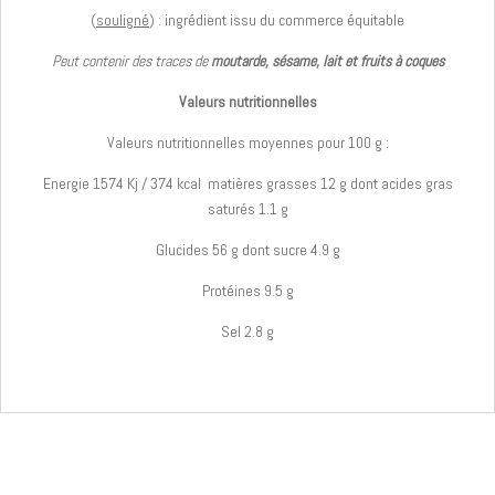
(
souligné
) : ingrédient issu du commerce équitable
Peut contenir des traces de
moutarde, sésame, lait et fruits à coques
Valeurs nutritionnelles
Valeurs nutritionnelles moyennes pour 100 g :
Energie 1574 Kj / 374 kcal matières grasses 12 g dont acides gras
saturés 1.1 g
Glucides 56 g dont sucre 4.9 g
Protéines 9.5 g
Sel 2.8 g