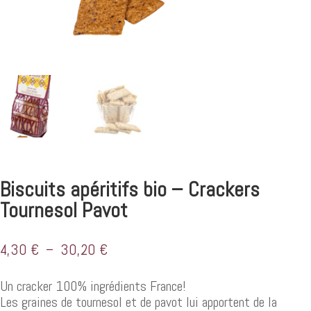
Biscuits apéritifs bio – Crackers
Tournesol Pavot
Plage
4,30
€
–
30,20
€
de
prix :
Un cracker 100% ingrédients France!
4,30 €
Les graines de tournesol et de pavot lui apportent de la