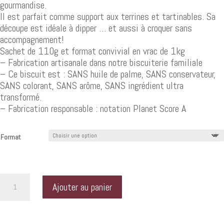
à
gourmandise.
30,20 €
Il est parfait comme support aux terrines et tartinables. Sa
découpe est idéale à dipper … et aussi à croquer sans
accompagnement!
Sachet de 110g et format convivial en vrac de 1kg
– Fabrication artisanale dans notre biscuiterie familiale
– Ce biscuit est : SANS huile de palme, SANS conservateur,
SANS colorant, SANS arôme, SANS ingrédient ultra
transformé.
– Fabrication responsable : notation Planet Score A
Format
quantité
Ajouter au panier
de
Biscuits
apéritifs