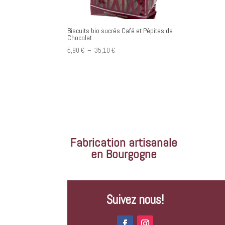
Biscuits bio sucrés Café et Pépites de
Chocolat
Plage
5,90
€
–
35,10
€
de
prix :
5,90 €
à
35,10 €
Fabrication artisanale
en Bourgogne
Suivez nous!