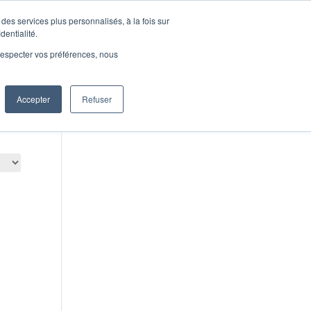
des services plus personnalisés, à la fois sur
0 €
Boutique
dentialité.
e respecter vos préférences, nous
Accepter
Refuser