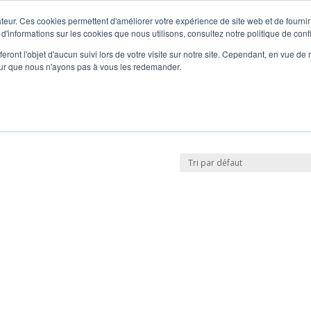
teur. Ces cookies permettent d'améliorer votre expérience de site web et de fournir 
uits
Nos engagements
Où nous trouver?
Contact
Blog
0 Article
0,0
 d'informations sur les cookies que nous utilisons, consultez notre politique de confi
eront l'objet d'aucun suivi lors de votre visite sur notre site. Cependant, en vue d
pour que nous n'ayons pas à vous les redemander.