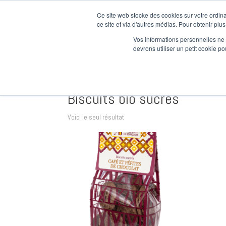
Ce site web stocke des cookies sur votre ordina
Nos Prod
ce site et via d'autres médias. Pour obtenir plus
Vos informations personnelles ne f
devrons utiliser un petit cookie 
Accueil
/ Produits identifiés “Biscuits bio sucrés”
Biscuits bio sucrés
Voici le seul résultat