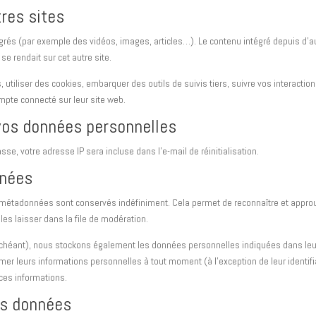
res sites
égrés (par exemple des vidéos, images, articles…). Le contenu intégré depuis d’a
e rendait sur cet autre site.
utiliser des cookies, embarquer des outils de suivis tiers, suivre vos interactio
pte connecté sur leur site web.
 vos données personnelles
se, votre adresse IP sera incluse dans l’e-mail de réinitialisation.
nnées
 métadonnées sont conservés indéfiniment. Cela permet de reconnaître et appro
s laisser dans la file de modération.
s échéant), nous stockons également les données personnelles indiquées dans leu
mer leurs informations personnelles à tout moment (à l’exception de leur identifi
 ces informations.
os données