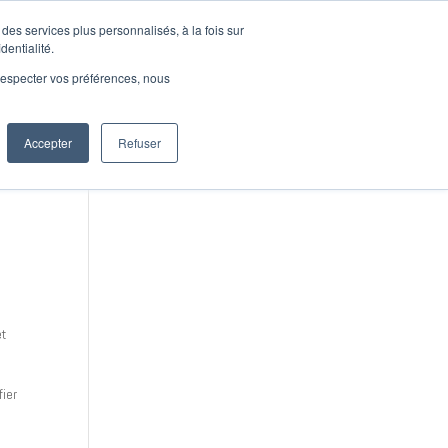
des services plus personnalisés, à la fois sur
0 €
Boutique
dentialité.
e respecter vos préférences, nous
Accepter
Refuser
et
fier