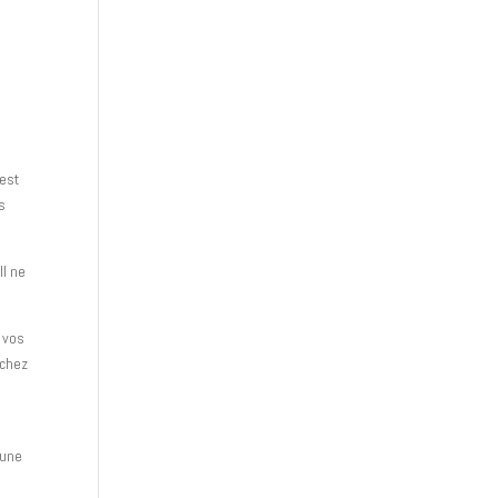
’est
s
Il ne
 vos
ochez
cune