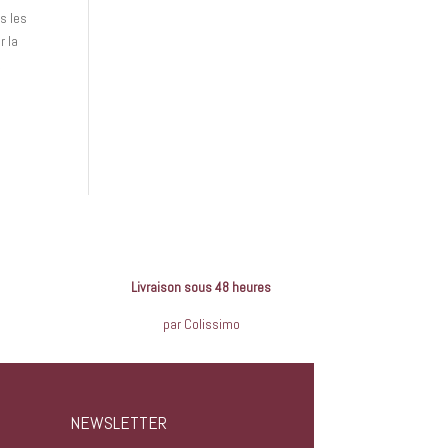
s les
r la
,
Livraison sous 48 heures
par Colissimo
NEWSLETTER