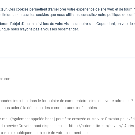
teur. Ces cookies permettent d'améliorer votre expérience de site web et de fournir 
uits
Nos engagements
Où nous trouver?
Contact
Blog
0 Article
0,0
 d'informations sur les cookies que nous utilisons, consultez notre politique de confi
eront l'objet d'aucun suivi lors de votre visite sur notre site. Cependant, en vue d
pour que nous n'ayons pas à vous les redemander.
gne.com.
onnées inscrites dans le formulaire de commentaire, ainsi que votre adresse IP 
our nous aider à la détection des commentaires indésirables.
-mail (également appelée hash) peut être envoyée au service Gravatar pour véri
é du service Gravatar sont disponibles ici : https://automattic.com/privacy/. Après
era visible publiquement à coté de votre commentaire.